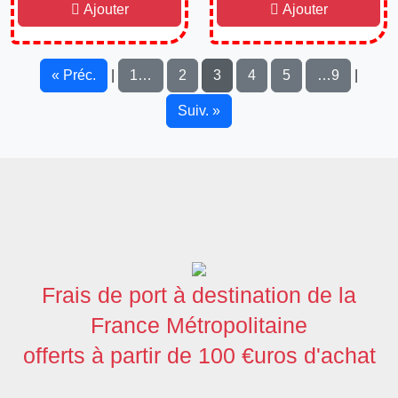
Ajouter
Ajouter
« Préc.
1…
2
3
4
5
…9
|
|
Suiv. »
Frais de port à destination de la
France Métropolitaine
offerts à partir de 100 €uros d'achat