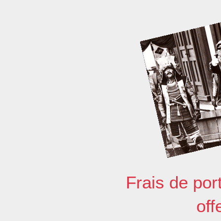
Frais de por
off