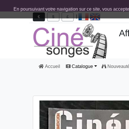
En poursuivant votre navigation sur ce site, vous accept
|
€
$
£
Af
Accueil
Catalogue
Nouveaut