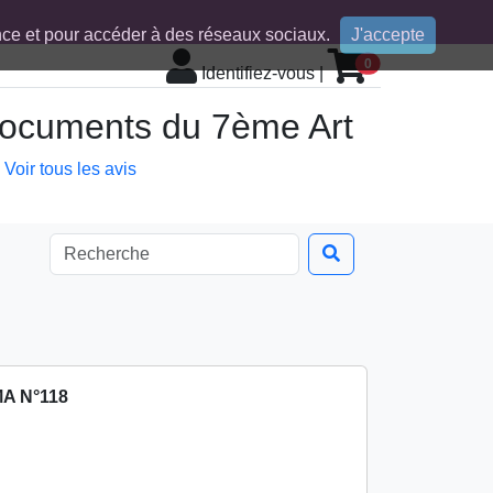
ence et pour accéder à des réseaux sociaux.
J'accepte
0
Identifiez-vous
|
 documents du 7ème Art
Voir tous les avis
A N°118