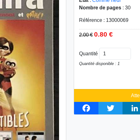
Etat
:
Comme neuf
Nombre de pages
: 30
Référence : 13000069
0.80 €
2.00 €
Quantité
Quantité disponible : 1
Atte
F
T
L
a
w
i
c
i
n
e
t
k