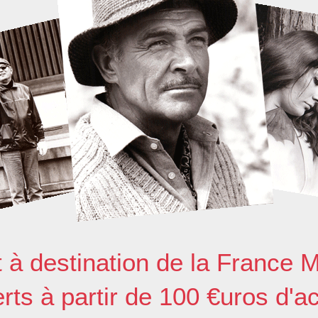
t à destination de la France M
erts à partir de 100 €uros d'a