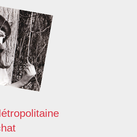
étropolitaine
chat