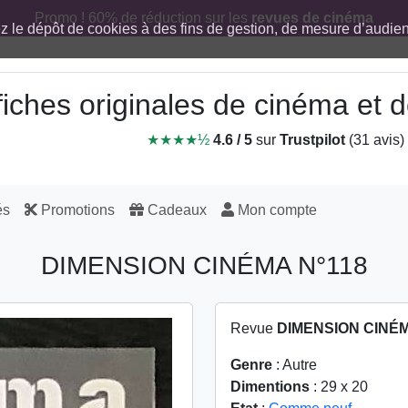
Promo ! 60% de réduction sur les
revues de cinéma
ez le dépôt de cookies à des fins de gestion, de mesure d’audi
fiches originales de cinéma et
★★★★½
4.6 / 5
sur
Trustpilot
(31 avis)
és
Promotions
Cadeaux
Mon compte
DIMENSION CINÉMA N°118
Revue
DIMENSION CINÉM
Genre
: Autre
Dimentions
: 29 x 20