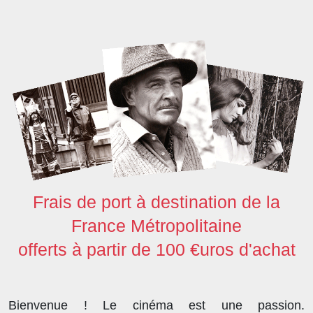
b
t
e
i
o
s
e
o
e
d
t
d
A
o
r
I
o
p
k
n
n
p
Frais de port à destination de la
France Métropolitaine
offerts à partir de 100 €uros d'achat
Bienvenue ! Le cinéma est une passion.