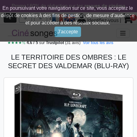
Promo ! 60% de réduction sur les
revues de cinéma
En poursuivant votre navigation sur ce site, vous acceptez le
dépôt de cookies à des fins de gestion, de mesure d’audience
|
€
$
£
0
Identifiez-vous
|
et pour accéder à des réseaux sociaux.
J'accepte
★★★★½
4.6 / 5
sur
Trustpilot
(31 avis)
Voir tous les avis
LE TERRITOIRE DES OMBRES : LE
SECRET DES VALDEMAR (BLU-RAY)