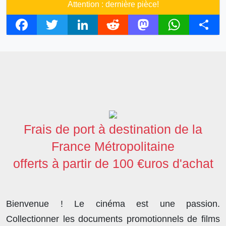
Attention : dernière pièce!
F
T
L
R
M
W
S
a
w
i
e
a
h
h
c
i
n
d
s
a
a
e
t
k
d
t
t
r
b
t
e
i
o
s
e
o
e
d
t
d
A
o
r
I
o
p
Frais de port à destination de la
k
n
n
p
France Métropolitaine
offerts à partir de 100 €uros d'achat
Bienvenue ! Le cinéma est une passion.
Collectionner les documents promotionnels de films