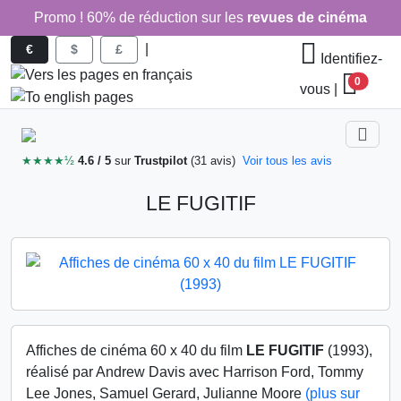
Promo ! 60% de réduction sur les
revues de cinéma
|
€
$
£
Identifiez-
0
vous
|
★★★★½
4.6 / 5
sur
Trustpilot
(31 avis)
Voir tous les avis
LE FUGITIF
Affiches de cinéma 60 x 40 du film
LE FUGITIF
(1993),
réalisé par Andrew Davis avec Harrison Ford, Tommy
Lee Jones, Samuel Gerard, Julianne Moore
(plus sur