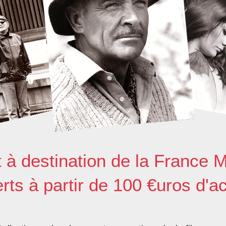
t à destination de la France M
erts à partir de 100 €uros d'a