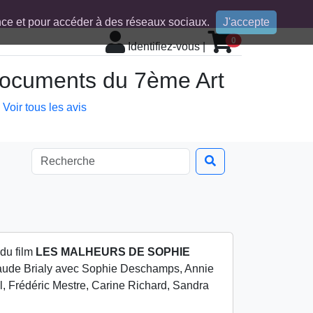
ence et pour accéder à des réseaux sociaux.
J'accepte
0
Identifiez-vous
|
 documents du 7ème Art
Voir tous les avis
 du film
LES MALHEURS DE SOPHIE
laude Brialy avec Sophie Deschamps, Annie
 Frédéric Mestre, Carine Richard, Sandra