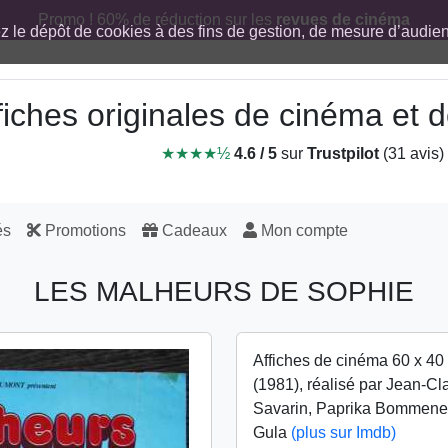
Promo ! 60% de réduction sur les
revues de cinéma
ez le dépôt de cookies à des fins de gestion, de mesure d’audi
fiches originales de cinéma et
★★★★½
4.6 / 5
sur
Trustpilot
(31 avis)
és
Promotions
Cadeaux
Mon compte
LES MALHEURS DE SOPHIE
Affiches de cinéma 60 x 40
(1981), réalisé par Jean-C
Savarin, Paprika Bommenel,
Gula
(plus sur Imdb)