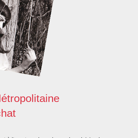
étropolitaine
chat