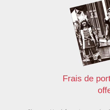
Frais de por
off