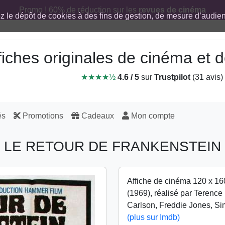
Promo ! 60% de réduction sur les
revues de cinéma
ez le dépôt de cookies à des fins de gestion, de mesure d’audi
fiches originales de cinéma et
★★★★½
4.6 / 5
sur
Trustpilot
(31 avis)
és
Promotions
Cadeaux
Mon compte
LE RETOUR DE FRANKENSTEIN
Affiche de cinéma 120 x 16
(1969), réalisé par Terence
Carlson, Freddie Jones, Si
(plus sur Imdb)