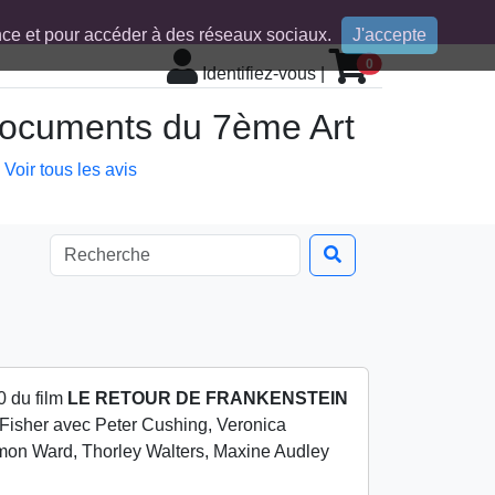
ence et pour accéder à des réseaux sociaux.
J'accepte
0
Identifiez-vous
|
 documents du 7ème Art
Voir tous les avis
0 du film
LE RETOUR DE FRANKENSTEIN
 Fisher avec Peter Cushing, Veronica
mon Ward, Thorley Walters, Maxine Audley