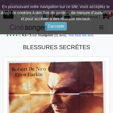
Promo ! 60% de réduction sur les
revues de cinéma
En poursuivant votre navigation sur ce site, vous acceptez le
dépôt de cookies à des fins de gestion, de mesure d’audience
|
€
$
£
0
Identifiez-vous
|
et pour accéder à des réseaux sociaux.
J'accepte
★★★★½
4.6 / 5
sur
Trustpilot
(31 avis)
Voir tous les avis
BLESSURES SECRÉTES