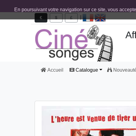
En poursuivant votre navigation sur ce site, vous accept
|
€
$
£
Af
Accueil
Catalogue
Nouveaut