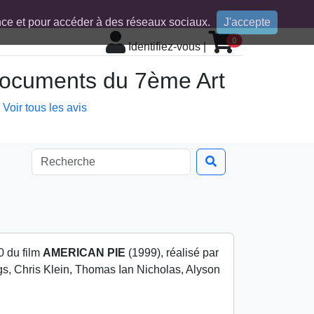
ence et pour accéder à des réseaux sociaux.
J'accepte
0
Identifiez-vous
|
 documents du 7ème Art
Voir tous les avis
0 du film
AMERICAN PIE
(1999), réalisé par
s, Chris Klein, Thomas Ian Nicholas, Alyson