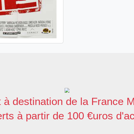
c
i
n
e
t
k
b
t
e
o
e
d
o
r
I
k
n
t à destination de la France M
erts à partir de 100 €uros d'a