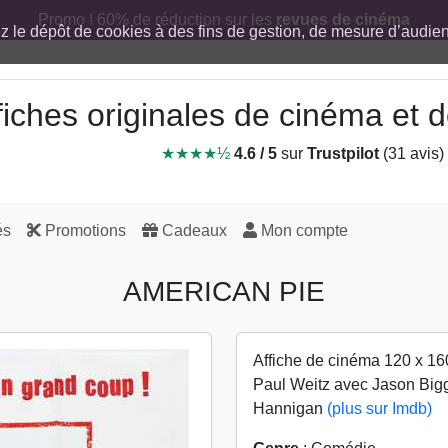
Promo ! 60% de réduction sur les
revues de cinéma
ez le dépôt de cookies à des fins de gestion, de mesure d’audi
fiches originales de cinéma et
★★★★½
4.6 / 5
sur
Trustpilot
(31 avis)
és
Promotions
Cadeaux
Mon compte
AMERICAN PIE
Affiche de cinéma 120 x 16
Paul Weitz avec Jason Bigg
Hannigan
(plus sur Imdb)