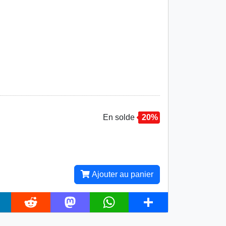
En solde
20%
Ajouter au panier
R
M
W
S
e
a
h
h