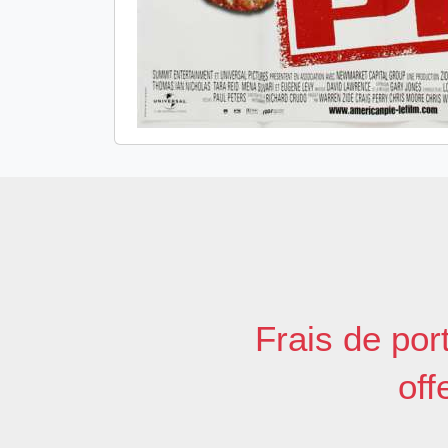
Frais de por
off