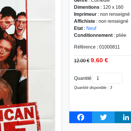
Genre
: Comédie
Dimentions
: 120 x 160
Imprimeur
: non renseigné
Affichiste
: non renseigné
Etat
:
Neuf
Conditionnement
: pliée
Référence : 01000811
9.60 €
12.00 €
Quantité
Quantité disponible : 3
F
T
L
a
w
i