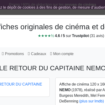
Promo ! 60% de réduction sur les
revues de cinéma
ez le dépôt de cookies à des fins de gestion, de mesure d’audi
fiches originales de cinéma et
★★★★½
4.6 / 5
sur
Trustpilot
(31 avis)
Promotions
Cadeaux
Mon compte
LE RETOUR DU CAPITAINE NEM
Affiche de cinéma 120 x 16
NEMO
(1978), réalisé par 
Burgess Meredith, Mel Ferre
DeBenning
(plus sur Imdb)