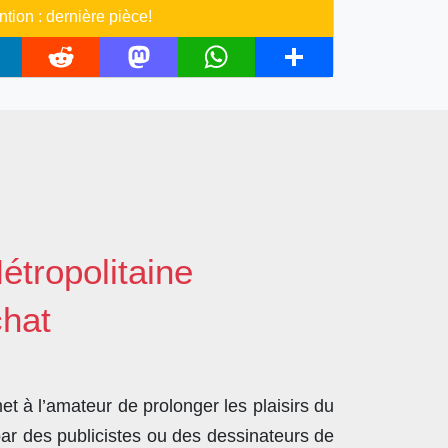
ntion : dernière pièce!
R
M
W
S
e
a
h
h
d
s
a
a
d
t
t
r
i
o
s
e
t
d
A
o
p
étropolitaine
n
p
chat
t à l’amateur de prolonger les plaisirs du
par des publicistes ou des dessinateurs de