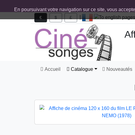
En poursuivant votre navigation sur ce site, vous accept
|
€
$
£
Af
Accueil
Catalogue
Nouveautés