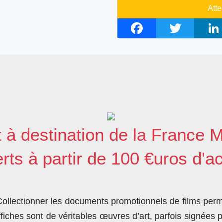
Atte
F
T
L
a
w
i
c
i
n
e
t
k
b
t
e
o
e
d
o
r
I
t à destination de la France M
k
n
erts à partir de 100 €uros d'a
llectionner les documents promotionnels de films perme
ches sont de véritables œuvres d’art, parfois signées 