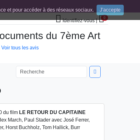
ence et pour accéder à des réseaux sociaux.
J'accepte
0
Identifiez-vous
|
 documents du 7ème Art
Voir tous les avis
O
0 du film
LE RETOUR DU CAPITAINE
Alex March, Paul Stader avec José Ferrer,
r, Horst Buchholz, Tom Hallick, Burr