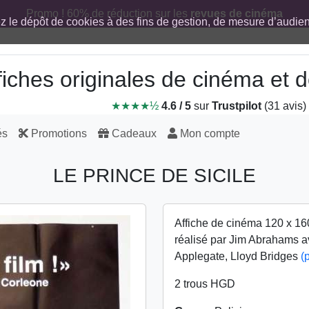
Promo ! 60% de réduction sur les
revues de cinéma
ez le dépôt de cookies à des fins de gestion, de mesure d’audi
fiches originales de cinéma et
★★★★½
4.6 / 5
sur
Trustpilot
(31 avis)
és
Promotions
Cadeaux
Mon compte
LE PRINCE DE SICILE
Affiche de cinéma 120 x 16
réalisé par Jim Abrahams av
Applegate, Lloyd Bridges
(
2 trous HGD