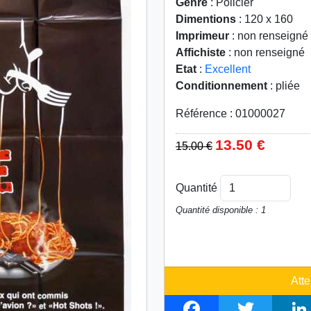
Genre
: Policier
Dimentions
: 120 x 160
Imprimeur
: non renseigné
Affichiste
: non renseigné
Etat
:
Excellent
Conditionnement
: pliée
Référence : 01000027
13.50 €
15.00 €
Quantité
Quantité disponible : 1
Atte
F
T
L