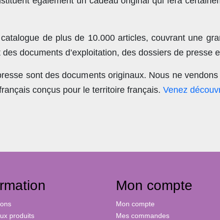
stituent également un cadeau original qui fera certain
 catalogue de plus de
10.000 articles
, couvrant une gra
t des documents d’exploitation, des dossiers de presse et
 presse sont des documents originaux.
Nous ne vendons 
nçais conçus pour le territoire français.
Venez découvr
ormation
Mon compte
ions
Mon compte
x produits
Mes commandes