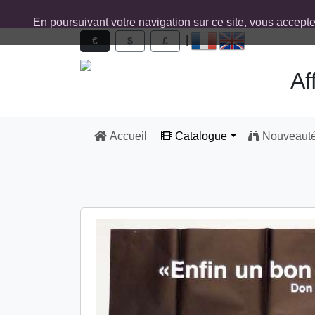
En poursuivant votre navigation sur ce site, vous accept
|
€
$
£
Af
Accueil
Catalogue
Nouveaut