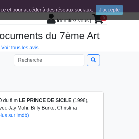
ence et pour accéder à des réseaux sociaux.
J'accepte
0
Identifiez-vous
|
 documents du 7ème Art
Voir tous les avis
0 du film
LE PRINCE DE SICILE
(1998),
ec Jay Mohr, Billy Burke, Christina
plus sur Imdb)