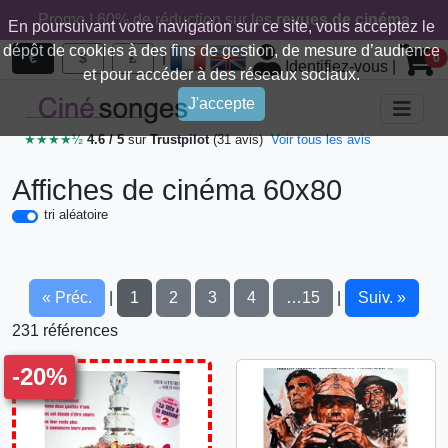
Promo ! 60% de réduction sur les
revues de cinéma
En poursuivant votre navigation sur ce site, vous acceptez le
dépôt de cookies à des fins de gestion, de mesure d’audience
|
€
$
£
0
Identifiez-vous
|
et pour accéder à des réseaux sociaux.
J'accepte
★★★★½
4.6 / 5
sur
Trustpilot
(31 avis)
Voir tous les avis
Affiches de cinéma 60x80
tri aléatoire
« Préc.
1
2
3
4
…15
Suiv. »
|
|
231 références
-20%