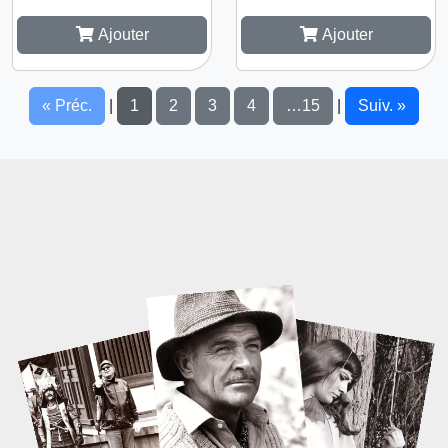
Ajouter
Ajouter
« Préc.
1
2
3
4
…15
Suiv. »
|
|